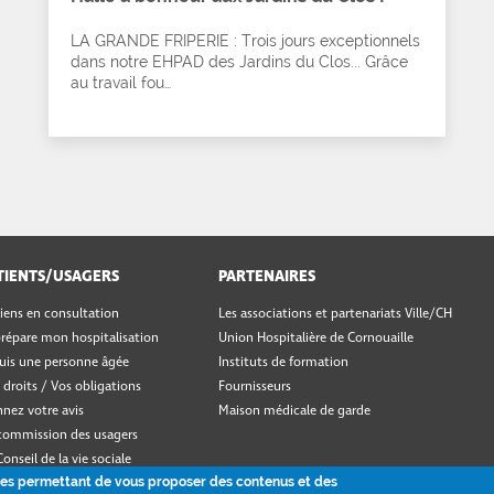
LA GRANDE FRIPERIE : Trois jours exceptionnels
dans notre EHPAD des Jardins du Clos... Grâce
au travail fou…
TIENTS/USAGERS
PARTENAIRES
viens en consultation
Les associations et partenariats Ville/CH
prépare mon hospitalisation
Union Hospitalière de Cornouaille
suis une personne âgée
Instituts de formation
 droits / Vos obligations
Fournisseurs
nez votre avis
Maison médicale de garde
commission des usagers
Conseil de la vie sociale
ookies permettant de vous proposer des contenus et des