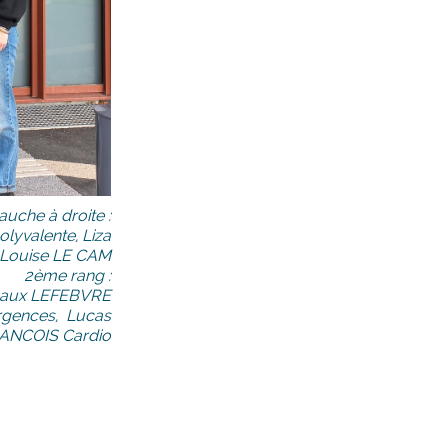
uche à droite :
lyvalente, Liza
Louise LE CAM
2ème rang :
rgaux LEFEBVRE
rgences, Lucas
ANCOIS Cardio