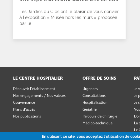
Les Jardins du Clos ont le plaisir de vous convier
à l'exposition « Musée hors les murs » proposée
par le…
LE CENTRE HOSPITALIER
OFFRE DE SOINS
PA
Découvrir l'établissement
Urgences
Je 
Nos engagements / Nos valeurs
Consultations
Je 
Gouvernance
Hospitalisation
Je 
Plans d'accès
Gériatrie
Vos
Nos publications
Parcours de chirurgie
Don
Médico-technique
La 
Le 
En utilisant ce site, vous acceptez l'utilisation de c