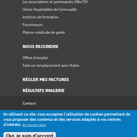
Les associations et partenariats Ville/CH
Union Hospitalière de Cornouaille
Instituts de formation
Fournisseurs
Maison médicale de garde
NOUS REJOINDRE
Offres d'emploi
Faire un remplacement avec Hublo
RÉGLER MES FACTURES
RÉSULTATS IMAGERIE
Contact
Accessibilité
En utilisant ce site, vous acceptez l'utilisation de cookies permettant de
vous proposer des contenus et des services adaptés à vos centres
Plan du site
d'intérêts.
En savoir plus
Signaler un problème
Oui, je suis d'accord