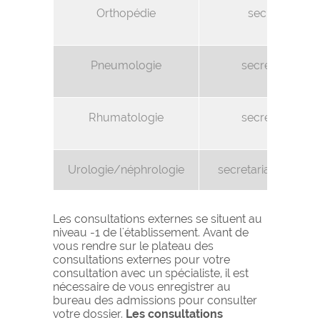
Orthopédie
secretariat.o
douarn
Pneumologie
secretariat.p
douarn
Rhumatologie
secretariat.rh
douarn
Urologie/néphrologie
secretariat.urolog
Les consultations externes se situent au
niveau -1 de l'établissement. Avant de
vous rendre sur le plateau des
consultations externes pour votre
consultation avec un spécialiste, il est
nécessaire de vous enregistrer au
bureau des admissions pour consulter
votre dossier.
Les consultations