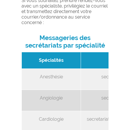
Si vous souhaitez prendre rendez-vous
avec un spécialiste, privilégiez le courriel
et transmettez directement votre
courrier/ordonnance au service
concerné :
Messageries des
secrétariats par spécialité
Spécialités
Cour
Anesthésie
secretariat.a
douarn
Angiologie
secretariat.a
douarn
Cardiologie
secretariat.cardiolo
douarn