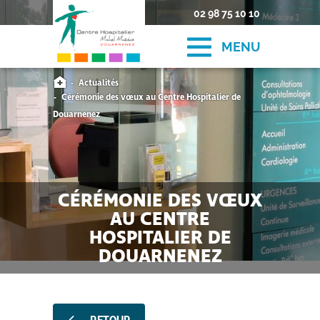
02 98 75 10 10
MENU
Actualités
Cérémonie des vœux au Centre Hospitalier de
Douarnenez
CÉRÉMONIE DES VŒUX
AU CENTRE
HOSPITALIER DE
DOUARNENEZ