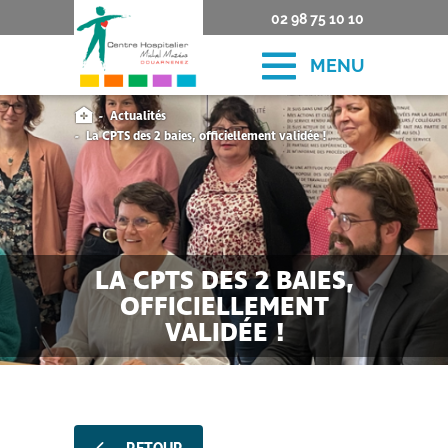
02 98 75 10 10
MENU
Actualités
La CPTS des 2 baies, officiellement validée !
LA CPTS DES 2 BAIES,
OFFICIELLEMENT
VALIDÉE !