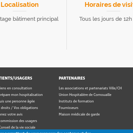
Localisation
Horaires de visi
age bâtiment principal
Tous les jours de 12h
TIENTS/USAGERS
PARTENAIRES
viens en consultation
Les associations et partenariats Ville/CH
prépare mon hospitalisation
Union Hospitalière de Cornouaille
suis une personne âgée
Instituts de formation
 droits / Vos obligations
Fournisseurs
nez votre avis
Maison médicale de garde
commission des usagers
Conseil de la vie sociale