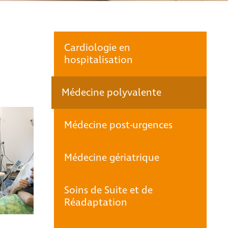
Cardiologie en
hospitalisation
Médecine polyvalente
Médecine post-urgences
Médecine gériatrique
Soins de Suite et de
Réadaptation