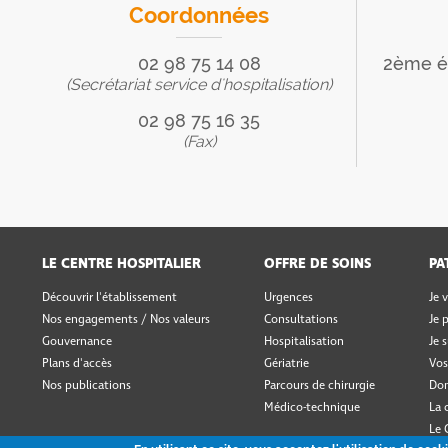
Coordonnées
02 98 75 14 08
2ème ét
(Secrétariat service d'hospitalisation)
02 98 75 16 35
(Fax)
LE CENTRE HOSPITALIER
OFFRE DE SOINS
PA
Découvrir l'établissement
Urgences
Je 
Nos engagements / Nos valeurs
Consultations
Je 
Gouvernance
Hospitalisation
Je 
Plans d'accès
Gériatrie
Vos
Nos publications
Parcours de chirurgie
Don
Médico-technique
La 
Le 